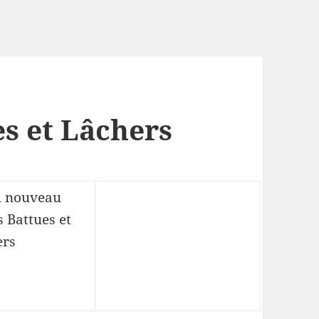
es et Lâchers
du nouveau
 Battues et
ers