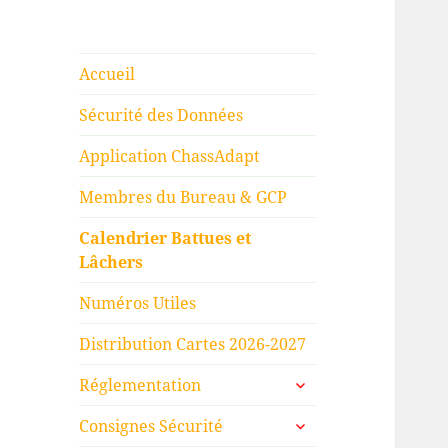
Accueil
Sécurité des Données
Application ChassAdapt
Membres du Bureau & GCP
Calendrier Battues et
Lâchers
Numéros Utiles
Distribution Cartes 2026-2027
ouvrir
Réglementation
le
ouvrir
sous-
Consignes Sécurité
le
menu