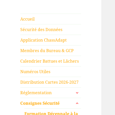
Accueil
Sécurité des Données
Application ChassAdapt
Membres du Bureau & GCP
Calendrier Battues et Lâchers
Numéros Utiles
Distribution Cartes 2026-2027
ouvrir
Réglementation
le
ouvrir
sous-
Consignes Sécurité
le
menu
sous-
Formation Décennale à la